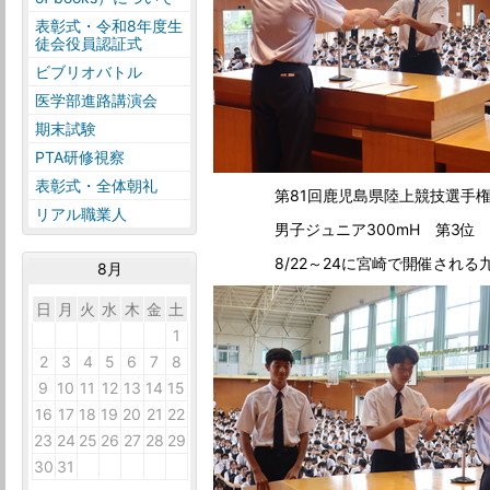
表彰式・令和8年度生
徒会役員認証式
ビブリオバトル
医学部進路講演会
期末試験
PTA研修視察
表彰式・全体朝礼
第81回鹿児島県陸上競技選手権
リアル職業人
男子ジュニア300mH 第3位
8/22～24に宮崎で開催される九
8月
日
月
火
水
木
金
土
26
27
28
29
30
31
1
2
3
4
5
6
7
8
9
10
11
12
13
14
15
16
17
18
19
20
21
22
23
24
25
26
27
28
29
30
31
1
2
3
4
5