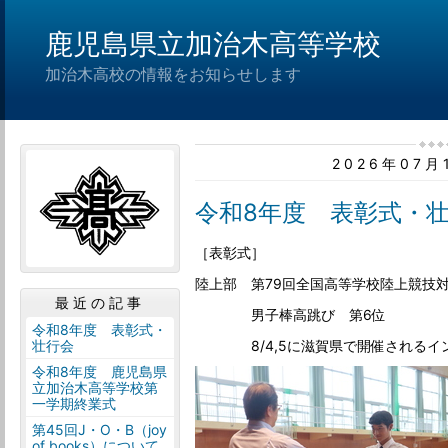
鹿児島県立加治木高等学校
加治木高校の情報をお知らせします
2026年07
令和8年度 表彰式・
［表彰式］
陸上部 第79回全国高等学校陸上競技
最近の記事
男子棒高跳び 第6位
令和8年度 表彰式・
8/4,5に滋賀県で開催されるイン
壮行会
令和8年度 鹿児島県
立加治木高等学校第
一学期終業式
第45回J・O・B（joy
of books）について