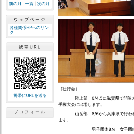
前の月
一覧
次の月
ウェブページ
各種関係HPへのリン
ク
携帯URL
［壮行会］
携帯にURLを送る
陸上部 8/4.5に滋賀県で開催さ
手権大会に出場します。
プロフィール
山岳部 8/6から兵庫県で行われ
ます。
男子団体8名 女子団体